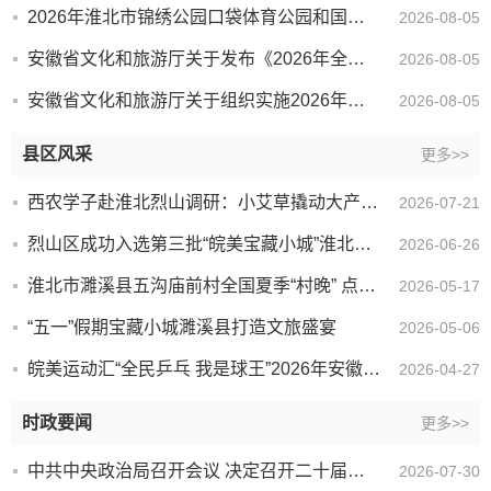
2026年淮北市锦绣公园口袋体育公园和国球两进建设设施采购项目招标公告
2026-08-05
安徽省文化和旅游厅关于发布《2026年全国导游资格考试现场考试大纲（安徽省）》的通知
2026-08-05
安徽省文化和旅游厅关于组织实施2026年全国导游资格考试的通知
2026-08-05
县区风采
更多>>
西农学子赴淮北烈山调研：小艾草撬动大产业，探寻乡村共富新路径
2026-07-21
烈山区成功入选第三批“皖美宝藏小城”淮北全域统筹打造文旅金字招牌
2026-06-26
淮北市濉溪县五沟庙前村全国夏季“村晚” 点亮乡村振兴新图景
2026-05-17
“五一”假期宝藏小城濉溪县打造文旅盛宴
2026-05-06
皖美运动汇“全民乒乓 我是球王”2026年安徽省乒乓球联赛濉溪县海选赛火热进行
2026-04-27
时政要闻
更多>>
中共中央政治局召开会议 决定召开二十届五中全会 分析研究当前经济形势和经济工作 中共中央总书记习近平...
2026-07-30