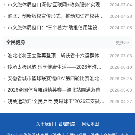
市文旅体局窗口深化“互联网+政务服务”实现政务服务高效能
2024-07-04
淮北：创新版权宣传形式，推动知识产权共维护
2024-04-28
市文旅体局窗口：“三个着力”助推信用建设
2024-02-08
全民健身
更多>>
淮北老将王立健再登顶！斩获省十六运群体部乒乓球60-69岁组男单冠军
2026-07-06
传承太极风韵 乐享健康生活——2026年淮北市太极拳交流展示活动圆满举办
2026-06-10
安徽省城市篮球联赛“徽BA”第四轮比赛淮北男篮客场战胜铜陵男篮
2026-05-25
2026全国体育舞蹈精英赛—淮北站圆满落幕
2026-05-03
皖美运动汇“全民乒乓 我是球王”2026年安徽省乒乓球联赛濉溪县海选赛火热进行
2026-04-27
关于我们
管理制度
网站地图