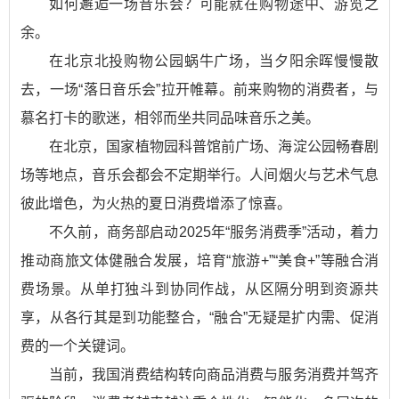
如何邂逅一场音乐会？可能就在购物途中、游览之
余。
在北京北投购物公园蜗牛广场，当夕阳余晖慢慢散
去，一场“落日音乐会”拉开帷幕。前来购物的消费者，与
慕名打卡的歌迷，相邻而坐共同品味音乐之美。
在北京，国家植物园科普馆前广场、海淀公园畅春剧
场等地点，音乐会都会不定期举行。人间烟火与艺术气息
彼此增色，为火热的夏日消费增添了惊喜。
不久前，商务部启动2025年“服务消费季”活动，着力
推动商旅文体健融合发展，培育“旅游+”“美食+”等融合消
费场景。从单打独斗到协同作战，从区隔分明到资源共
享，从各行其是到功能整合，“融合”无疑是扩内需、促消
费的一个关键词。
当前，我国消费结构转向商品消费与服务消费并驾齐