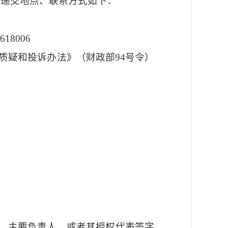
疑材料递交地点、联系方式如下：
8006
质疑和投诉办法》（财政部
94号令）
、主要负责人，或者其授权代表签字