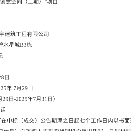
化创意空间（二期）”项目
宇建筑工程有限公司
碧水星城B3栋
元
2
8日
025年
7
月
29
日
月
29
日
-2025年
7
月
31
日）
电话
可在中标（成交）公告期满之日起七个工作日内以书面