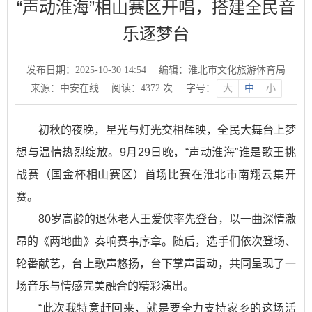
“声动淮海”相山赛区开唱，搭建全民音
乐逐梦台
发布日期：2025-10-30 14:54
编辑：淮北市文化旅游体育局
来源：中安在线
阅读：
4372
次
字号：
大
中
小
初秋的夜晚，星光与灯光交相辉映，全民大舞台上梦
想与温情热烈绽放。9月29日晚，“声动淮海”谁是歌王挑
战赛（国金杯相山赛区）首场比赛在淮北市南翔云集开
赛。
80岁高龄的退休老人王爱侠率先登台，以一曲深情激
昂的《两地曲》奏响赛事序章。随后，选手们依次登场、
轮番献艺，台上歌声悠扬，台下掌声雷动，共同呈现了一
场音乐与情感完美融合的精彩演出。
“此次我特意赶回来，就是要全力支持家乡的这场活