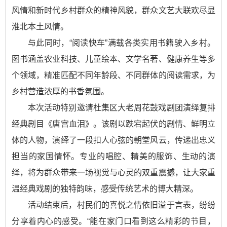
风情和新时代乡村群众的精神风貌，群众文艺大联欢尽显
淮北本土风情。
与此同时，“阅读快车”满载各类实用书籍驶入乡村。
图书涵盖农业科技、儿童绘本、文学名著、健康养生等多
个领域，精准匹配不同年龄段、不同群体的阅读需求，为
乡村营造浓厚的书香氛围。
本次活动特别邀请杜集区大老周花鼓戏剧团演绎复排
经典剧目《唐宫血泪》。该剧以跌宕起伏的剧情、鲜明立
体的人物，演绎了一段扣人心弦的朝堂风云，传递出忠义
担当的家国情怀。专业的唱腔、精美的服饰、生动的演
绎，将为群众带来一场视觉与心灵的双重震撼，让大家重
温经典戏剧的独特韵味，感受传统艺术的博大精深。
活动结束后，村民们的喜悦之情依旧溢于言表，纷纷
分享着内心的感受。“能在家门口看到这么精彩的节目，