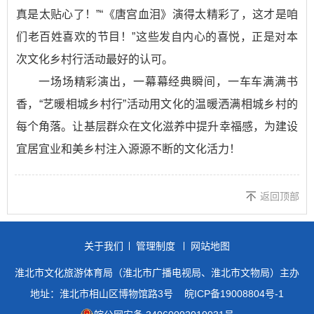
真是太贴心了！”“《唐宫血泪》演得太精彩了，这才是咱
们老百姓喜欢的节目！”这些发自内心的喜悦，正是对本
次文化乡村行活动最好的认可。
一场场精彩演出，一幕幕经典瞬间，一车车满满书
香，“艺暖相城乡村行”活动用文化的温暖洒满相城乡村的
每个角落。让基层群众在文化滋养中提升幸福感，为建设
宜居宜业和美乡村注入源源不断的文化活力！
返回顶部
关于我们
管理制度
网站地图
淮北市文化旅游体育局（淮北市广播电视局、淮北市文物局）主办
地址：淮北市相山区博物馆路3号
皖ICP备19008804号-1