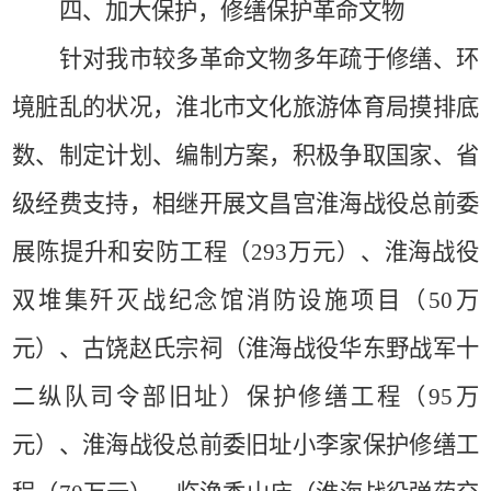
四、加大保护，修缮保护革命文物
针对我市较多革命文物多年疏于修缮、环
境脏乱的状况，淮北市文化旅游体育局摸排底
数、制定计划、编制方案，积极争取国家、省
级经费支持，相继开展文昌宫淮海战役总前委
展陈提升和安防工程（
293
万元）、淮海战役
双堆集歼灭战纪念馆消防设施项目（
50
万
元）、古饶赵氏宗祠（淮海战役华东野战军十
二纵队司令部旧址）保护修缮工程（
95
万
元）、淮海战役总前委旧址小李家保护修缮工