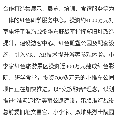
合作打造集展示、展览、培训、食宿服务等为
一体的红色研学服务中心。投资约
4000
万元对
草庙圩子淮海战役华东野战军指挥部旧址改造
提升，建设游客中心、红色雕塑公园及配套设
施，引入
VR
、
AR
技术提升游客参观体验。小
李家红色旅游景区投资近
400
万元建成红色影
院、研学食堂，投资
700
多万元的小推车公园
项目正在加快推进。以
“
交旅融合
”
理念，谋划
推进
“
淮海追忆
”
美丽公路建设，串联淮海战役
总前委旧址文昌宫、小李家、双堆集烈士陵园