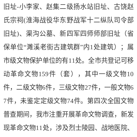
旧址
-
小李家、赵集二级扬水站旧址、古饶赵
氏宗祠
(
淮海战役华东野战军十二纵队司令部
旧址
)
、渠沟公墓、新四军四师师部旧址（省
保单位
“
濉溪老街古建筑群
”
内
1
处建筑）；属
市级文物保护单位的有
11
处。全市共登记可移
动革命文物
159
件（套），其中一级文物
10
件，二级文物
6
件，三级文物
27
件，一般文物
6
7
件，未鉴定定级文物
74
件。第四次全国文物
普查期间，我市注重开展革命文物调查，新发
现革命文物
11
处，涉及烈士陵园、战地医院、